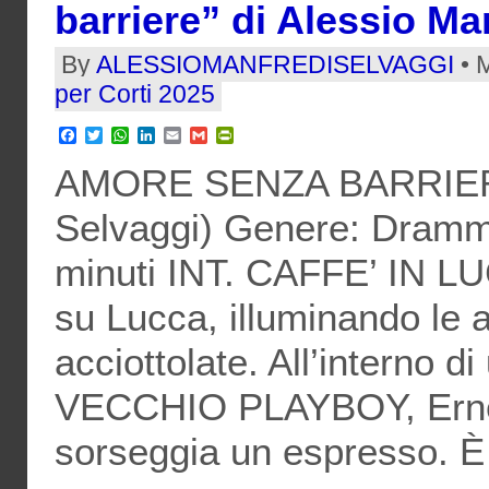
barriere” di Alessio Ma
By
ALESSIOMANFREDISELVAGGI
• M
per Corti 2025
Facebook
Twitter
WhatsApp
LinkedIn
Email
Gmail
PrintFriendly
AMORE SENZA BARRIERE 
Selvaggi) Genere: Dramm
minuti INT. CAFFE’ IN L
su Lucca, illuminando le 
acciottolate. All’interno di
VECCHIO PLAYBOY, Ernest
sorseggia un espresso. È 