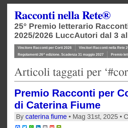
Racconti nella Rete®
25° Premio letterario Raccont
2025/2026 LuccAutori dal 3 al
Vincitore Racconti per Corti 2026
Vincitori Racconti nella Rete 
Regolamenti 26^ edizione. Scadenza 31 maggio 2027
Premio let
Articoli taggati per ‘#cor
Premio Racconti per Co
di Caterina Fiume
By
caterina fiume
• Mag 31st, 2025 • 
Facebook
Twitter
WhatsApp
LinkedIn
Email
Gmail
PrintFriendly