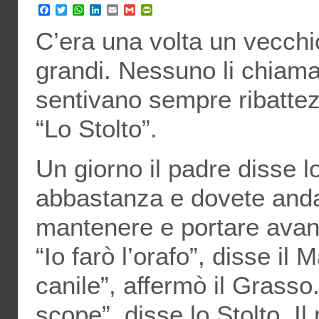
Facebook
Twitter
WhatsApp
LinkedIn
Email
Gmail
PrintFriendly
C’era una volta un vecchio
grandi. Nessuno li chiama
sentivano sempre ribattezz
“Lo Stolto”.
Un giorno il padre disse lo
abbastanza e dovete andar
mantenere e portare avanti
“Io farò l’orafo”, disse il 
canile”, affermò il Grasso.
scope”, disse lo Stolto. 