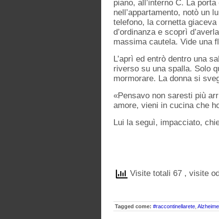
piano, all’interno C. La por
nell’appartamento, notò un lu
telefono, la cornetta giaceva
d’ordinanza e scoprì d’averla
massima cautela. Vide una fleb
L’aprì ed entrò dentro una s
riverso su una spalla. Solo q
mormorare. La donna si svegli
«Pensavo non saresti più arri
amore, vieni in cucina che ho
Lui la seguì, impacciato, chi
Visite totali 67
, visite o
Tagged come:
#raccontinellarete
,
Alzheime