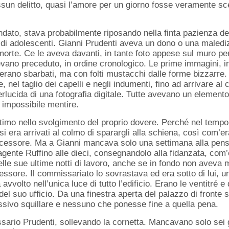
sun delitto, quasi l’amore per un giorno fosse veramente sces
ndato, stava probabilmente riposando nella finta pazienza de
 di adolescenti. Gianni Prudenti aveva un dono o una malediz
morte. Ce le aveva davanti, in tante foto appese sul muro pe
vano preceduto, in ordine cronologico. Le prime immagini, 
più erano sbarbati, ma con folti mustacchi dalle forme bizzarr
, nel taglio dei capelli e negli indumenti, fino ad arrivare al 
iperlucida di una fotografia digitale. Tutte avevano un elemen
a impossibile mentire.
ultimo nello svolgimento del proprio dovere. Perché nel tempo 
si era arrivati al colmo di sparargli alla schiena, così com’e
ecessore. Ma a Gianni mancava solo una settimana alla pensio
gente Ruffino alle dieci, consegnandolo alla fidanzata, com’
lle sue ultime notti di lavoro, anche se in fondo non aveva 
ssore. Il commissariato lo sovrastava ed era sotto di lui, u
 avvolto nell’unica luce di tutto l’edificio. Erano le ventitré 
 del suo ufficio. Da una finestra aperta del palazzo di fronte
essivo squillare e nessuno che ponesse fine a quella pena.
sario Prudenti, sollevando la cornetta. Mancavano solo sei g