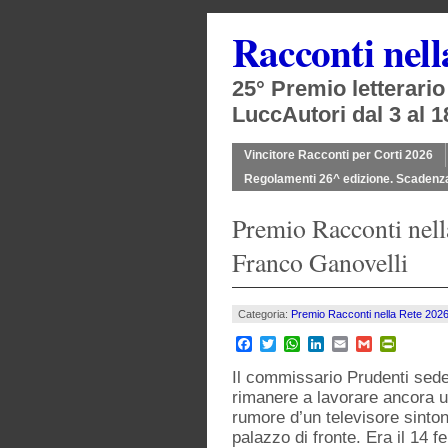
Racconti nel
25° Premio letterari
LuccAutori dal 3 al 1
Vincitore Racconti per Corti 2026
Regolamenti 26^ edizione. Scadenz
Premio Racconti nell
Franco Ganovelli
Categoria:
Premio Racconti nella Rete 202
Facebook
Twitter
WhatsApp
LinkedIn
Email
Gmail
PrintFr
Il commissario Prudenti sedev
rimanere a lavorare ancora un 
rumore d’un televisore sinto
palazzo di fronte. Era il 14 