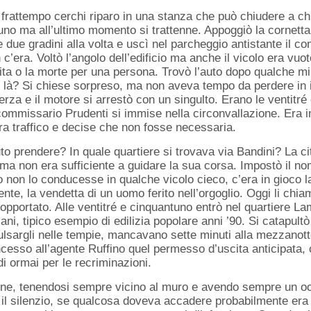
el frattempo cerchi riparo in una stanza che può chiudere a 
o ma all’ultimo momento si trattenne. Appoggiò la cornetta, s
le due gradini alla volta e uscì nel parcheggio antistante il
c’era. Voltò l’angolo dell’edificio ma anche il vicolo era vuot
vita o la morte per una persona. Trovò l’auto dopo qualche m
n là? Si chiese sorpreso, ma non aveva tempo da perdere in inu
terza e il motore si arrestò con un singulto. Erano le ventitr
commissario Prudenti si immise nella circonvallazione. Era 
ra traffico e decise che non fosse necessaria.
o prendere? In quale quartiere si trovava via Bandini? La ci
ma non era sufficiente a guidare la sua corsa. Impostò il no
o non lo conducesse in qualche vicolo cieco, c’era in gioco l
ente, la vendetta di un uomo ferito nell’orgoglio. Oggi li ch
pportato. Alle ventitré e cinquantuno entrò nel quartiere La
ani, tipico esempio di edilizia popolare anni ’90. Si catapultò
pulsargli nelle tempie, mancavano sette minuti alla mezzanotte
ncesso all’agente Ruffino quel permesso d’uscita anticipata
di ormai per le recriminazioni.
ione, tenendosi sempre vicino al muro e avendo sempre un occ
il silenzio, se qualcosa doveva accadere probabilmente era g