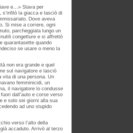
chiave e…» Stava per
’infilò la giacca e lasciò di
 commissariato. Dove aveva
o. Si mise a correre, ogni
inuto, parcheggiata lungo un
tili congetture e si affrettò
é e quarantasette quando
indeciso se usare o meno la
ttà non era grande e quel
me sul navigatore e lasciò
a vita di una persona. Un
iamavano femminicidi, un
ma, il navigatore lo condusse
 fuori dall’auto e corse verso
 e solo sei giorni alla sua
, cedendo ad uno stupido
hio verso l’alto della
ià accaduto. Arrivò al terzo