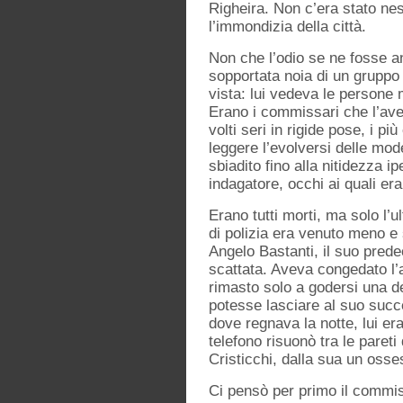
Righeira. Non c’era stato nes
l’immondizia della città.
Non che l’odio se ne fosse a
sopportata noia di un gruppo
vista: lui vedeva le persone 
Erano i commissari che l’ave
volti seri in rigide pose, i 
leggere l’evolversi delle mode
sbiadito fino alla nitidezza 
indagatore, occhi ai quali er
Erano tutti morti, ma solo l’
di polizia era venuto meno e 
Angelo Bastanti, il suo pred
scattata. Aveva congedato l’a
rimasto solo a godersi una de
potesse lasciare al suo succe
dove regnava la notte, lui era
telefono risuonò tra le pareti
Cristicchi, dalla sua un oss
Ci pensò per primo il commis