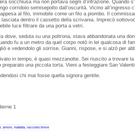
ta era socchiusa ma non portava segni d’infrazione. Quando s
ngo corridoio semisepolto dall’oscurità. Vicino all’ingresso c
 appesa al filo, immobile come un filo a piombo. Il commissar
 lasciata dentro il cassetto della scrivania. Imprecò sottovo
ile luce filtrare da una porta a vetri.
ala dove, seduta su una poltrona, stava abbandonata una don
uando fu a un metro da quel corpo notò in lei qualcosa di fami
ò e vedendolo gli sorrise. Gianni, rispose, e si alzò per abb
vato in tempo, è quasi mezzanotte. Sei riuscito a trovare la
 preparato una piccola torta. Vieni a festeggiare San Valent
edendosi chi mai fosse quella signora gentile.
dierne 1
r
,
amore
,
malattia
,
racconto breve