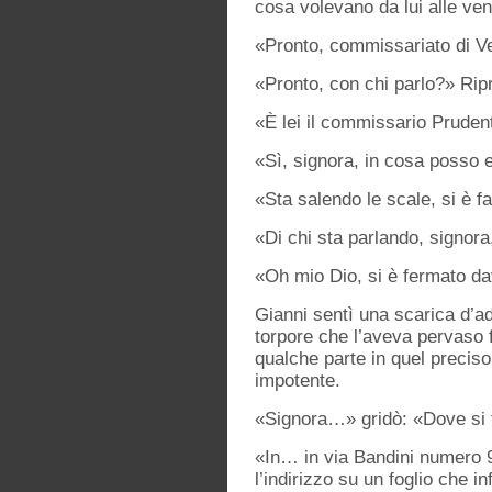
cosa volevano da lui alle ven
«Pronto, commissariato di Ver
«Pronto, con chi parlo?» Rip
«È lei il commissario Prude
«Sì, signora, in cosa posso 
«Sta salendo le scale, si è f
«Di chi sta parlando, signora
«Oh mio Dio, si è fermato da
Gianni sentì una scarica d’adr
torpore che l’aveva pervaso 
qualche parte in quel preciso
impotente.
«Signora…» gridò: «Dove 
«In… in via Bandini numero 9
l’indirizzo su un foglio che in