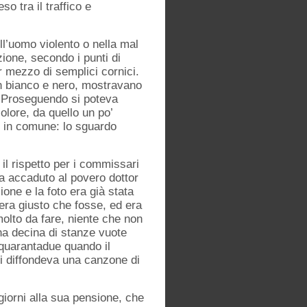
o tra il traffico e
ll’uomo violento o nella mal
ione, secondo i punti di
r mezzo di semplici cornici.
in bianco e nero, mostravano
e. Proseguendo si poteva
colore, da quello un po’
to in comune: lo sguardo
il rispetto per i commissari
ra accaduto al povero dottor
ne e la foto era già stata
era giusto che fosse, ed era
molto da fare, niente che non
na decina di stanze vuote
e quarantadue quando il
 si diffondeva una canzone di
iorni alla sua pensione, che