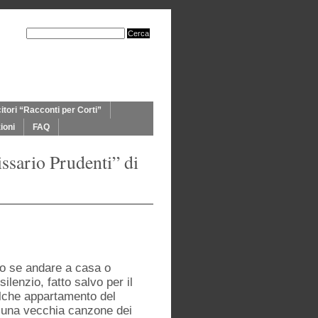
itori “Racconti per Corti”
ioni
FAQ
ssario Prudenti” di
iso se andare a casa o
ilenzio, fatto salvo per il
alche appartamento del
di una vecchia canzone dei