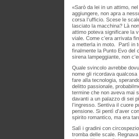
«Sarò da lei in un attimo, n
aggiungere, non apra a nessun
corsa l’ufficio. Scese le sca
lasciato la macchina? Là non 
attimo poteva significare la 
viale. Come c’era arrivata fi
a metterla in moto. Partì in 
finalmente la Punto Evo del 
sirena lampeggiante, non c’e
Quale svincolo avrebbe dovut
nome gli ricordava qualcosa 
fare alla tecnologia, sperand
delitto passionale, probabilm
termine che non aveva mai so
davanti a un palazzo di sei pi
l’ingresso. Sentiva il cuore 
pensione. Si pentì d’aver co
spirito romantico, ma era tar
Salì i gradini con circospez
tromba delle scale. Regnava 