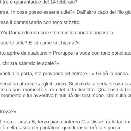
titré e quarantadue del 14 febbraio?
sa. In cosa posso esserle utile?» Dall’altro capo del filo g
rese il commissario con tono stizzito.
nti?» Domandò una voce femminile carica d’angoscia.
esserle utile? E lei come si chiama?»
atto aprire da qualcuno!» Proruppe la voce con tono concitato
, chi sta salendo le scale?»
vanti alla porta, sta provando ad entrare…» Gridò la donna.
enalina attraversargli il corpo. Si alzò dalla sedia senza las
fino a quel momento si era del tutto dissolto. Qualcosa di b
 momento e lui avvertiva l’inutilità del testimone, che nulla 
si trova?»
, sca… scala B, terzo piano, interno C.» Disse tra le lacrim
filò nella tasca dei pantaloni, quindi rassicurò la signora.