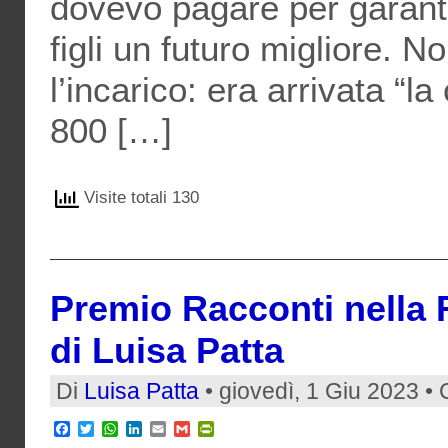
dovevo pagare per garanti
figli un futuro migliore. No
l’incarico: era arrivata “l
800 […]
Visite totali 130
Premio Racconti nella R
di Luisa Patta
Di
Luisa Patta
• giovedì, 1 Giu 2023 •
Facebook
Twitter
WhatsApp
LinkedIn
Email
Gmail
PrintFriendly