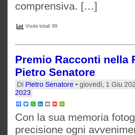
comprensiva. […]
Visite totali 99
Premio Racconti nella R
Pietro Senatore
Di
Pietro Senatore
• giovedì, 1 Giu 20
2023
Facebook
Twitter
WhatsApp
LinkedIn
Email
Gmail
PrintFriendly
Con la sua memoria fotog
precisione ogni avvenime