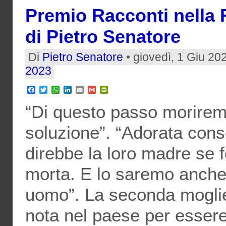
Premio Racconti nella 
di Pietro Senatore
Di
Pietro Senatore
• giovedì, 1 Giu 20
2023
Facebook
Twitter
WhatsApp
LinkedIn
Email
Gmail
PrintFriendly
“Di questo passo moriremo
soluzione”. “Adorata cons
direbbe la loro madre se f
morta. E lo saremo anche 
uomo”. La seconda moglie
nota nel paese per essere