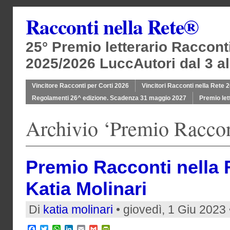
Racconti nella Rete®
25° Premio letterario Raccont
2025/2026 LuccAutori dal 3 al
Vincitore Racconti per Corti 2026
Vincitori Racconti nella Rete 
Regolamenti 26^ edizione. Scadenza 31 maggio 2027
Premio let
Archivio ‘Premio Raccon
Premio Racconti nella 
Katia Molinari
Di
katia molinari
• giovedì, 1 Giu 2023
Facebook
Twitter
WhatsApp
LinkedIn
Email
Gmail
PrintFriendly