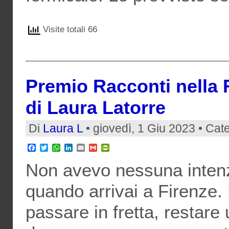
Visite totali 66
Premio Racconti nella Re
di Laura Latorre
Di
Laura L
• giovedì, 1 Giu 2023 • Cat
Facebook
Twitter
WhatsApp
LinkedIn
Email
Gmail
PrintFriendly
Non avevo nessuna intenz
quando arrivai a Firenze.
passare in fretta, restare