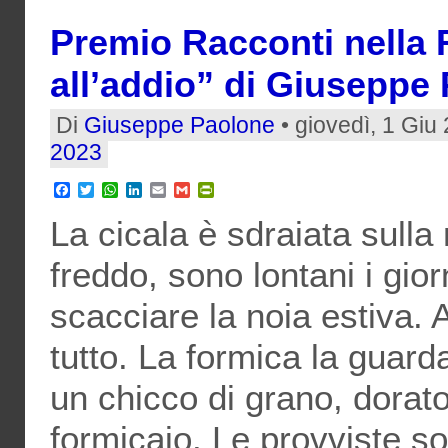
Premio Racconti nella 
all’addio” di Giuseppe
Di
Giuseppe Paolone
• giovedì, 1 Giu
2023
Facebook
Twitter
WhatsApp
LinkedIn
Email
Gmail
PrintFriendly
La cicala è sdraiata sulla 
freddo, sono lontani i gior
scacciare la noia estiva.
tutto. La formica la guard
un chicco di grano, dorato 
formicaio. Le provviste so