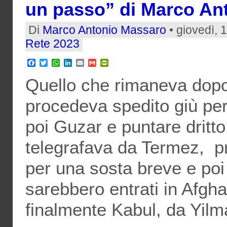
un passo” di Marco An
Di
Marco Antonio Massaro
• giovedì, 
Rete 2023
Facebook
Twitter
WhatsApp
LinkedIn
Email
Gmail
PrintFriendly
Quello che rimaneva dopo
procedeva spedito giù per
poi Guzar e puntare dritt
telegrafava da Termez, pro
per una sosta breve e poi 
sarebbero entrati in Afgha
finalmente Kabul, da Yilm