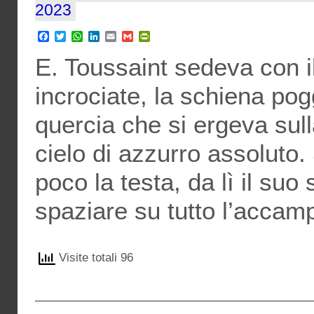
2023
Facebook
Twitter
WhatsApp
LinkedIn
Email
Gmail
PrintFriendly
E. Toussaint sedeva con i
incrociate, la schiena pog
quercia che si ergeva sull
cielo di azzurro assoluto.
poco la testa, da lì il su
spaziare su tutto l’accam
Visite totali 96