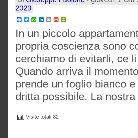
2023
Facebook
Twitter
WhatsApp
LinkedIn
Email
Gmail
PrintFriendly
In un piccolo appartament
propria coscienza sono co
cerchiamo di evitarli, ce l
Quando arriva il momento d
prende un foglio bianco e s
dritta possibile. La nostra
Visite totali 82