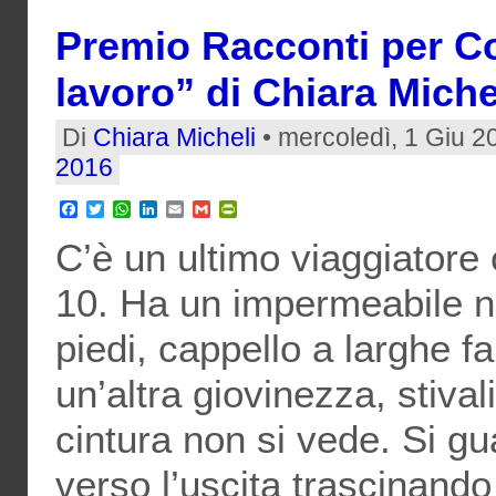
Premio Racconti per C
lavoro” di Chiara Miche
Di
Chiara Micheli
• mercoledì, 1 Giu 2
2016
Facebook
Twitter
WhatsApp
LinkedIn
Email
Gmail
PrintFriendly
C’è un ultimo viaggiatore
10. Ha un impermeabile ne
piedi, cappello a larghe f
un’altra giovinezza, stivali
cintura non si vede. Si gu
verso l’uscita trascinando