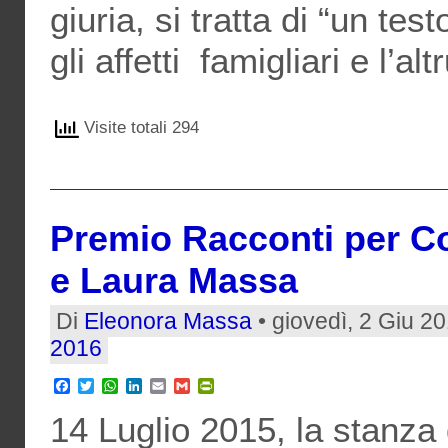
giuria, si tratta di “un tes
gli affetti famigliari e l’a
Visite totali 294
Premio Racconti per Co
e Laura Massa
Di
Eleonora Massa
• giovedì, 2 Giu 2
2016
Facebook
Twitter
WhatsApp
LinkedIn
Email
Gmail
PrintFriendly
14 Luglio 2015, la stanza 