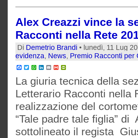
Alex Creazzi vince la s
Racconti nella Rete 20
Di
Demetrio Brandi
• lunedì, 11 Lug 2
evidenza
,
News
,
Premio Racconti per 
Facebook
Twitter
WhatsApp
LinkedIn
Email
Gmail
PrintFriendly
La giuria tecnica della se
Letterario Racconti nella
realizzazione del cortomet
“Tale padre tale figlia” d
sottolineato il regista Gi