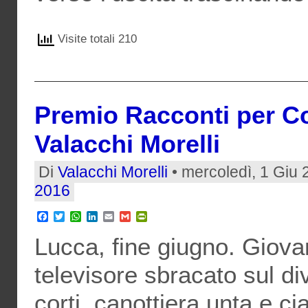
Visite totali 210
Premio Racconti per Co
Valacchi Morelli
Di
Valacchi Morelli
• mercoledì, 1 Giu 
2016
Facebook
Twitter
WhatsApp
LinkedIn
Email
Gmail
PrintFriendly
Lucca, fine giugno. Giova
televisore sbracato sul di
corti, canottiera unta e ci