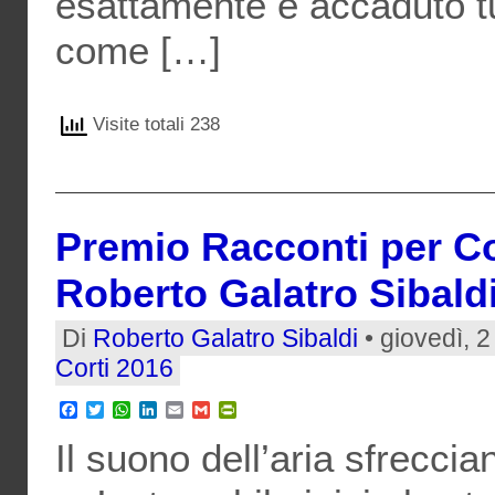
esattamente è accaduto tu
come […]
Visite totali 238
Premio Racconti per Cor
Roberto Galatro Sibald
Di
Roberto Galatro Sibaldi
• giovedì, 
Corti 2016
Facebook
Twitter
WhatsApp
LinkedIn
Email
Gmail
PrintFriendly
Il suono dell’aria sfrecciant