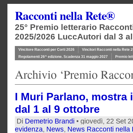
Racconti nella Rete®
25° Premio letterario Raccont
2025/2026 LuccAutori dal 3 al
Vincitore Racconti per Corti 2026
Vincitori Racconti nella Rete 
Regolamenti 26^ edizione. Scadenza 31 maggio 2027
Premio let
Archivio ‘Premio Raccon
I Muri Parlano, mostra 
dal 1 al 9 ottobre
Di
Demetrio Brandi
• giovedì, 22 Set 
evidenza
,
News
,
News Racconti nella