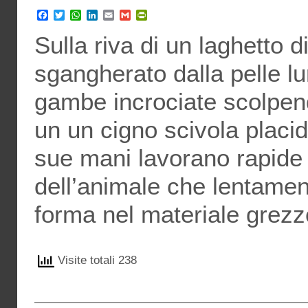
Facebook
Twitter
WhatsApp
LinkedIn
Email
Gmail
PrintFriendly
Sulla riva di un laghetto
sgangherato dalla pelle lur
gambe incrociate scolpen
un un cigno scivola placido
sue mani lavorano rapide 
dell’animale che lentame
forma nel materiale grezz
Visite totali 238