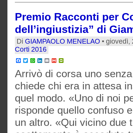
Premio Racconti per Cor
dell’ingiustizia” di G
Di
GIAMPAOLO MENELAO
• giovedì,
Corti 2016
Facebook
Twitter
WhatsApp
LinkedIn
Email
Gmail
PrintFriendly
Arrivò di corsa uno senza
chiede chi era in attesa i
quel modo. «Uno di noi per
risponde quello confuso 
un altro. «Qui vicino due t