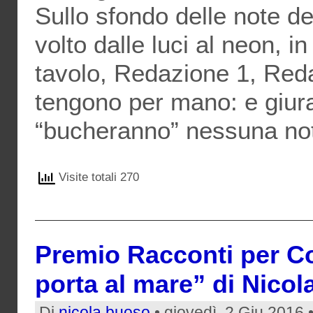
Sullo sfondo delle note del
volto dalle luci al neon, i
tavolo, Redazione 1, Red
tengono per mano: e giur
“bucheranno” nessuna not
Visite totali 270
Premio Racconti per Co
porta al mare” di Nico
Di
nicola buoso
• giovedì, 2 Giu 2016 