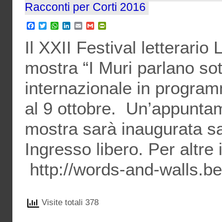
Racconti per Corti 2016
Facebook
Twitter
WhatsApp
LinkedIn
Email
Gmail
PrintFriendly
Il XXII Festival letterari
mostra “I Muri parlano so
internazionale in programm
al 9 ottobre. Un’appunta
mostra sarà inaugurata sa
Ingresso libero. Per altre 
http://words-and-walls.b
Visite totali 378