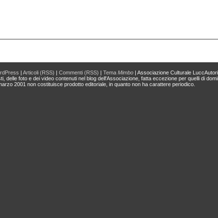
rdPress
|
Articoli (RSS)
|
Commenti (RSS)
|
Tema
Mimbo
| Associazione Culturale LuccAutor
ti, delle foto e dei video contenuti nel blog dell'Associazione, fatta eccezione per quelli di domi
 marzo 2001 non costituisce prodotto editoriale, in quanto non ha carattere periodico.