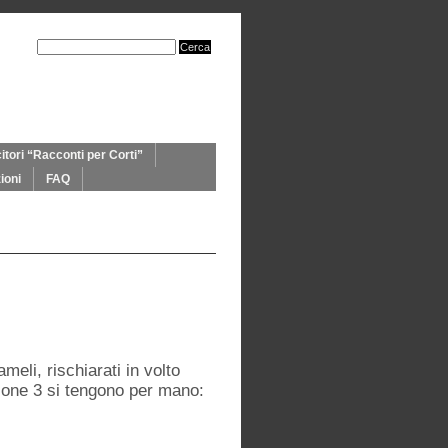
itori “Racconti per Corti”
ioni
FAQ
meli, rischiarati in volto
zione 3 si tengono per mano: