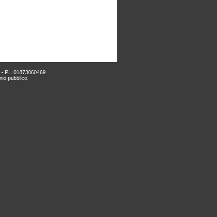
i - P.I. 01873060469
nio pubblico.