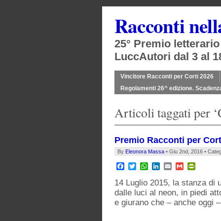
Racconti nel
25° Premio letterari
LuccAutori dal 3 al 1
Vincitore Racconti per Corti 2026
Regolamenti 26^ edizione. Scadenz
Articoli taggati per ‘
Premio Racconti per Cort
By
Eleonora Massa
• Giu 2nd, 2016 • Cate
Facebook
Twitter
WhatsApp
LinkedIn
Email
Gmail
PrintFr
14 Luglio 2015, la stanza di u
dalle luci al neon, in piedi
e giurano che – anche oggi 