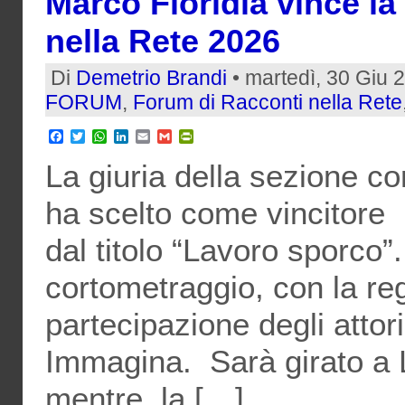
Marco Floridia vince la
nella Rete 2026
Di
Demetrio Brandi
• martedì, 30 Giu 
FORUM
,
Forum di Racconti nella Rete
Facebook
Twitter
WhatsApp
LinkedIn
Email
Gmail
PrintFriendly
La giuria della sezione co
ha scelto come vincitore 
dal titolo “Lavoro sporco”
cortometraggio, con la reg
partecipazione degli attor
Immagina. Sarà girato a 
mentre la […]