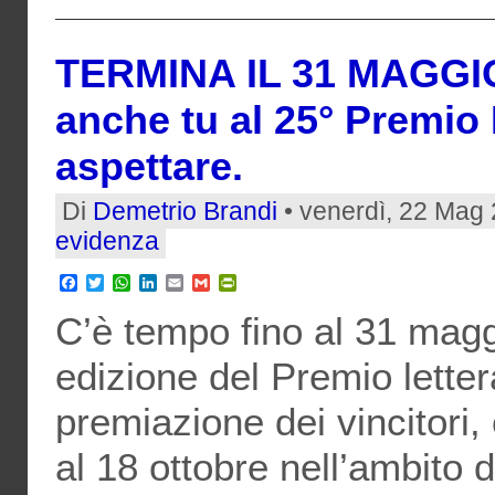
TERMINA IL 31 MAGGIO.
anche tu al 25° Premio
aspettare.
Di
Demetrio Brandi
• venerdì, 22 Mag 
evidenza
Facebook
Twitter
WhatsApp
LinkedIn
Email
Gmail
PrintFriendly
C’è tempo fino al 31 magg
edizione del Premio letter
premiazione dei vincitori,
al 18 ottobre nell’ambito 