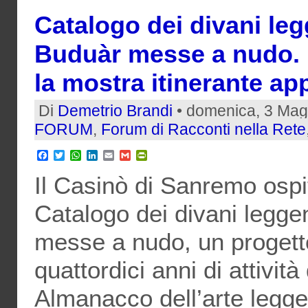
Catalogo dei divani leg
Buduàr messe a nudo. D
la mostra itinerante a
Di
Demetrio Brandi
• domenica, 3 Mag
FORUM
,
Forum di Racconti nella Rete
Facebook
Twitter
WhatsApp
LinkedIn
Email
Gmail
PrintFriendly
Il Casinò di Sanremo ospit
Catalogo dei divani legge
messe a nudo, un progett
quattordici anni di attività
Almanacco dell’arte legge