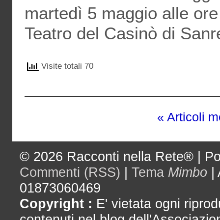
martedì 5 maggio alle ore 
Teatro del Casinò di San
Visite totali 70
« Articoli 
© 2026
Racconti nella Rete®
|
Po
Commenti (RSS)
|
Tema
Mimbo
|
01873060469
Copyright :
E' vietata ogni riprod
contenuti nel blog dell'Associazio