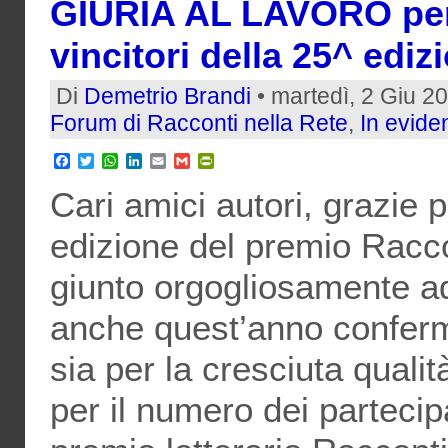
GIURIA AL LAVORO per s
vincitori della 25^ ediz
Di
Demetrio Brandi
• martedì, 2 Giu 2
Forum di Racconti nella Rete
,
In evide
Facebook
Twitter
WhatsApp
LinkedIn
Email
Gmail
PrintFriendly
Cari amici autori, grazie 
edizione del premio Racco
giunto orgogliosamente ad
anche quest’anno conferm
sia per la cresciuta qualit
per il numero dei partecipa