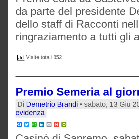
da parte del presidente D
dello staff di Racconti ne
ringraziamento a tutti gli 
Visite totali 852
Premio Semeria al gio
Di
Demetrio Brandi
• sabato, 13 Giu 2
evidenza
Facebook
Twitter
WhatsApp
LinkedIn
Email
Gmail
PrintFriendly
Casinò di Sanremo, sabat