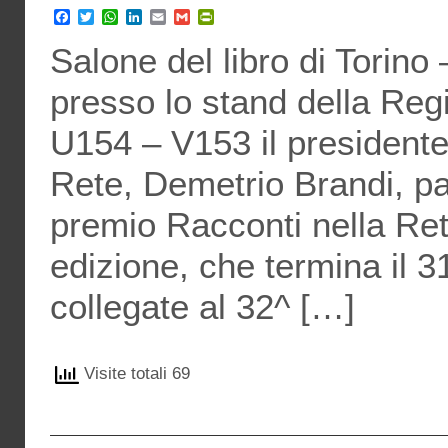
Facebook
Twitter
WhatsApp
LinkedIn
Email
Gmail
PrintFriendly
Salone del libro di Torino
presso lo stand della Reg
U154 – V153 il presidente
Rete, Demetrio Brandi, pa
premio Racconti nella Re
edizione, che termina il 3
collegate al 32^ […]
Visite totali 69