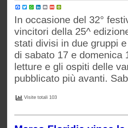
Facebook
Twitter
WhatsApp
LinkedIn
Email
Gmail
PrintFriendly
In occasione del 32° festi
vincitori della 25^ edizio
stati divisi in due gruppi 
di sabato 17 e domenica 1
letture e gli ospiti delle 
pubblicato più avanti. Sa
Visite totali 103