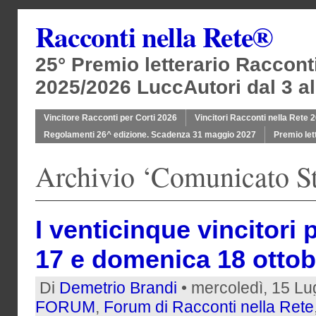
Racconti nella Rete®
25° Premio letterario Raccont
2025/2026 LuccAutori dal 3 al
Vincitore Racconti per Corti 2026
Vincitori Racconti nella Rete 
Regolamenti 26^ edizione. Scadenza 31 maggio 2027
Premio let
Archivio ‘Comunicato S
I venticinque vincitori
17 e domenica 18 ottob
Di
Demetrio Brandi
• mercoledì, 15 Lu
FORUM
,
Forum di Racconti nella Rete