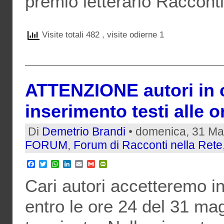
premio letterario Racconti
Visite totali 482
, visite odierne 1
ATTENZIONE autori in 
inserimento testi alle 
Di
Demetrio Brandi
• domenica, 31 Ma
FORUM
,
Forum di Racconti nella Rete
Facebook
Twitter
WhatsApp
LinkedIn
Email
Gmail
PrintFriendly
Cari autori accetteremo in
entro le ore 24 del 31 ma