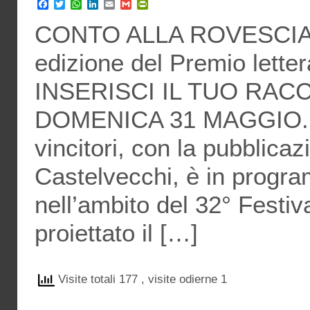
Facebook
Twitter
WhatsApp
LinkedIn
Email
Gmail
PrintFriendly
CONTO ALLA ROVESCIA pe
edizione del Premio letter
INSERISCI IL TUO RA
DOMENICA 31 MAGGIO. L
vincitori, con la pubblicaz
Castelvecchi, è in progra
nell’ambito del 32° Festi
proiettato il […]
Visite totali 177
, visite odierne 1