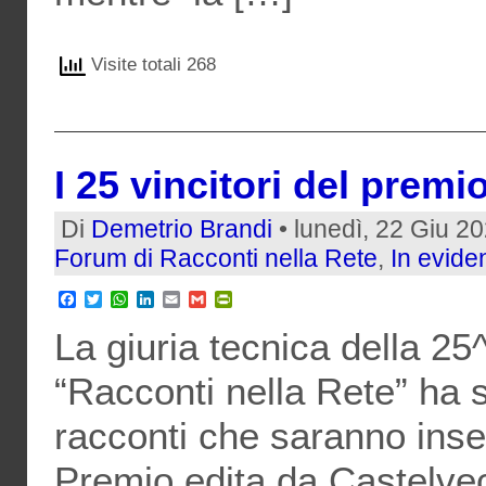
Visite totali 268
I 25 vincitori del prem
Di
Demetrio Brandi
• lunedì, 22 Giu 2
Forum di Racconti nella Rete
,
In evide
Facebook
Twitter
WhatsApp
LinkedIn
Email
Gmail
PrintFriendly
La giuria tecnica della 25
“Racconti nella Rete” ha s
racconti che saranno inser
Premio edita da Castelvec