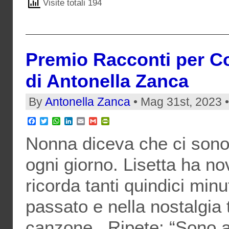
Visite totali 194
Premio Racconti per Co
di Antonella Zanca
By
Antonella Zanca
• Mag 31st, 2023 
Facebook
Twitter
WhatsApp
LinkedIn
Email
Gmail
PrintFriendly
Nonna diceva che ci sono 
ogni giorno. Lisetta ha n
ricorda tanti quindici minu
passato e nella nostalgia
canzone.. Ripete: “Sono a