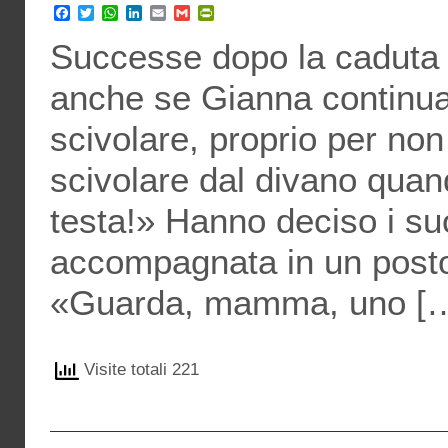
Facebook
Twitter
WhatsApp
LinkedIn
Email
Gmail
PrintFriendly
Successe dopo la caduta d
anche se Gianna continuav
scivolare, proprio per non
scivolare dal divano quan
testa!» Hanno deciso i suo
accompagnata in un posto
«Guarda, mamma, uno [
Visite totali 221