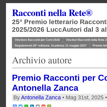
Racconti nella Rete®
25° Premio letterario Raccont
2025/2026 LuccAutori dal 3 al
Vincitore Racconti per Corti 2026
Vincitori Racconti nella Rete 
Regolamenti 26^ edizione. Scadenza 31 maggio 2027
Premio let
Archivio autore
Premio Racconti per Co
Antonella Zanca
By
Antonella Zanca
• Mag 31st, 2025 
Facebook
Twitter
WhatsApp
LinkedIn
Email
Gmail
PrintFriendly