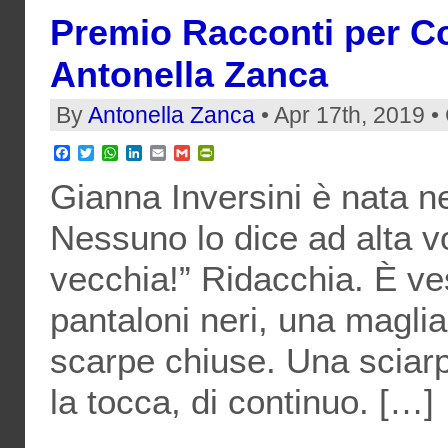
Premio Racconti per Co
Antonella Zanca
By
Antonella Zanca
• Apr 17th, 2019 •
Facebook
Twitter
WhatsApp
LinkedIn
Email
Gmail
PrintFriendly
Gianna Inversini è nata n
Nessuno lo dice ad alta vo
vecchia!” Ridacchia. È ve
pantaloni neri, una maglia 
scarpe chiuse. Una sciarpa
la tocca, di continuo. […]