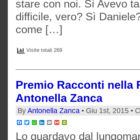
stare con noi. Sì Avevo t
difficile, vero? Sì Daniele
come […]
Visite totali 269
Premio Racconti nella R
Antonella Zanca
By
Antonella Zanca
• Giu 1st, 2015 • 
Facebook
Twitter
WhatsApp
LinkedIn
Email
Gmail
PrintFriendly
Lo guardavo dal lungomar