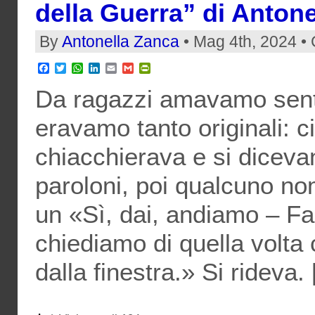
della Guerra” di Anton
By
Antonella Zanca
• Mag 4th, 2024 • 
Facebook
Twitter
WhatsApp
LinkedIn
Email
Gmail
PrintFriendly
Da ragazzi amavamo senti
eravamo tanto originali: c
chiacchierava e si dicev
paroloni, poi qualcuno no
un «Sì, dai, andiamo – Fa
chiediamo di quella volta
dalla finestra.» Si rideva.