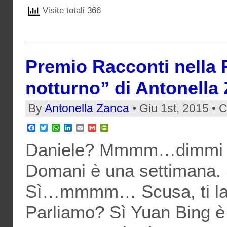
Visite totali 366
Premio Racconti nella 
notturno” di Antonella
By
Antonella Zanca
• Giu 1st, 2015 • 
Facebook
Twitter
WhatsApp
LinkedIn
Email
Gmail
PrintFriendly
Daniele? Mmmm…dimmi 
Domani è una settimana.
Sì…mmmm… Scusa, ti lasc
Parliamo? Sì Yuan Bing è 