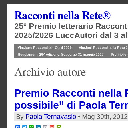
Racconti nella Rete®
25° Premio letterario Raccont
2025/2026 LuccAutori dal 3 al
Vincitore Racconti per Corti 2026
Vincitori Racconti nella Rete 
Regolamenti 26^ edizione. Scadenza 31 maggio 2027
Premio let
Archivio autore
Premio Racconti nella R
possibile” di Paola Ter
By
Paola Ternavasio
• Mag 30th, 2012
Facebook
Twitter
WhatsApp
LinkedIn
Email
Gmail
PrintFriendly