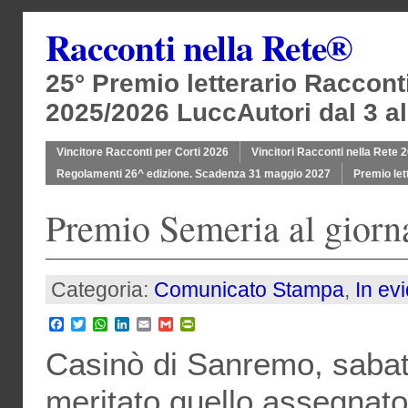
Racconti nella Rete®
25° Premio letterario Raccont
2025/2026 LuccAutori dal 3 al
Vincitore Racconti per Corti 2026
Vincitori Racconti nella Rete 
Regolamenti 26^ edizione. Scadenza 31 maggio 2027
Premio let
Premio Semeria al giorn
Categoria:
Comunicato Stampa
,
In ev
Facebook
Twitter
WhatsApp
LinkedIn
Email
Gmail
PrintFriendly
Casinò di Sanremo, sabat
meritato quello assegnato