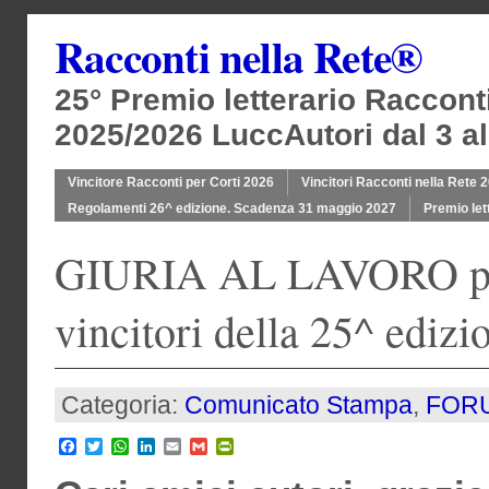
Racconti nella Rete®
25° Premio letterario Raccont
2025/2026 LuccAutori dal 3 al
Vincitore Racconti per Corti 2026
Vincitori Racconti nella Rete 
Regolamenti 26^ edizione. Scadenza 31 maggio 2027
Premio let
GIURIA AL LAVORO per s
vincitori della 25^ edizi
Categoria:
Comunicato Stampa
,
FOR
Facebook
Twitter
WhatsApp
LinkedIn
Email
Gmail
PrintFriendly