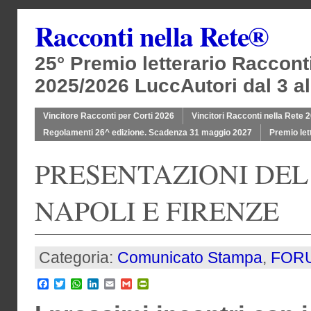
Racconti nella Rete®
25° Premio letterario Raccont
2025/2026 LuccAutori dal 3 al
Vincitore Racconti per Corti 2026
Vincitori Racconti nella Rete 
Regolamenti 26^ edizione. Scadenza 31 maggio 2027
Premio let
PRESENTAZIONI DEL
NAPOLI E FIRENZE
Categoria:
Comunicato Stampa
,
FOR
Facebook
Twitter
WhatsApp
LinkedIn
Email
Gmail
PrintFriendly