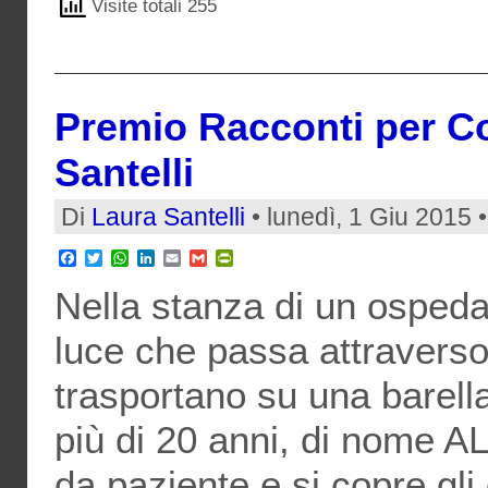
Visite totali 255
Premio Racconti per Co
Santelli
Di
Laura Santelli
• lunedì, 1 Giu 2015 
Facebook
Twitter
WhatsApp
LinkedIn
Email
Gmail
PrintFriendly
Nella stanza di un ospedal
luce che passa attraverso
trasportano su una barell
più di 20 anni, di nome 
da paziente e si copre gl