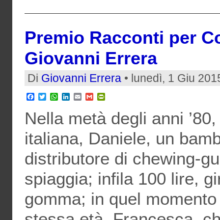
Premio Racconti per Cor
Giovanni Errera
Di
Giovanni Errera
• lunedì, 1 Giu 201
Facebook
Twitter
WhatsApp
LinkedIn
Email
Gmail
PrintFriendly
Nella metà degli anni ’80,
italiana, Daniele, un bamb
distributore di chewing-gu
spiaggia; infila 100 lire, 
gomma; in quel momento 
stessa età, Francesca, che