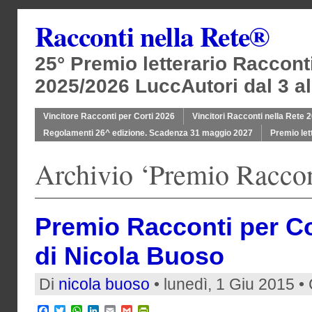
Racconti nella Rete®
25° Premio letterario Raccont
2025/2026 LuccAutori dal 3 al
Vincitore Racconti per Corti 2026
Vincitori Racconti nella Rete 
Regolamenti 26^ edizione. Scadenza 31 maggio 2027
Premio let
Archivio ‘Premio Raccon
Premio Racconti per Co
di Nicola Buoso
Di
nicola buoso
• lunedì, 1 Giu 2015 •
Facebook
Twitter
WhatsApp
LinkedIn
Email
Gmail
PrintFriendly