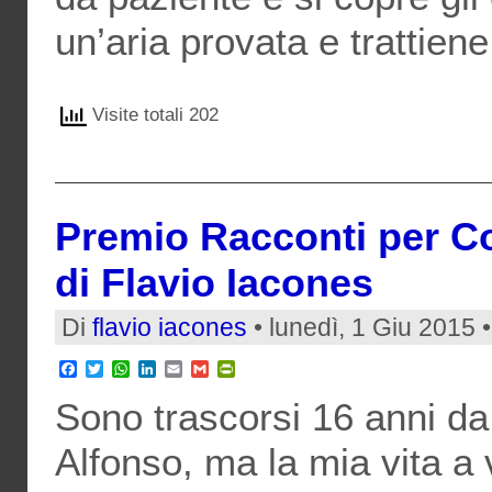
un’aria provata e trattien
Visite totali 202
Premio Racconti per Co
di Flavio Iacones
Di
flavio iacones
• lunedì, 1 Giu 2015 
Facebook
Twitter
WhatsApp
LinkedIn
Email
Gmail
PrintFriendly
Sono trascorsi 16 anni d
Alfonso, ma la mia vita a