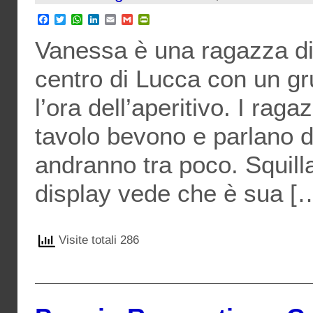
Facebook
Twitter
WhatsApp
LinkedIn
Email
Gmail
PrintFriendly
Vanessa è una ragazza di 1
centro di Lucca con un gr
l’ora dell’aperitivo. I rag
tavolo bevono e parlano d
andranno tra poco. Squilla
display vede che è sua [
Visite totali 286