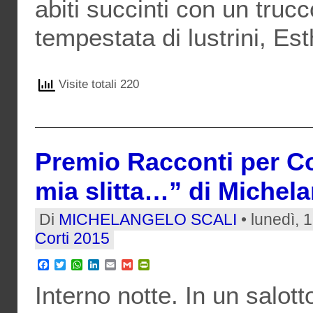
abiti succinti con un truc
tempestata di lustrini, Es
Visite totali 220
Premio Racconti per Co
mia slitta…” di Michela
Di
MICHELANGELO SCALI
• lunedì, 
Corti 2015
Facebook
Twitter
WhatsApp
LinkedIn
Email
Gmail
PrintFriendly
Interno notte. In un salot