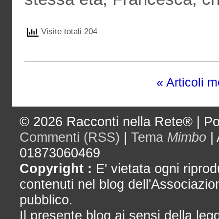
Visite totali 204
« Articoli 
© 2026
Racconti nella Rete®
|
Po
Commenti (RSS)
|
Tema
Mimbo
|
01873060469
Copyright :
E' vietata ogni riprod
contenuti nel blog dell'Associazio
pubblico.
Il presente blog ai sensi della le