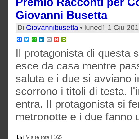
Premio Racconti per Co
Giovanni Busetta
Di
Giovannibusetta
• lunedì, 1 Giu 20
Facebook
Twitter
WhatsApp
LinkedIn
Email
Gmail
PrintFriendly
Il protagonista di questa 
esce da casa mentre pass
saluta e i due si avviano
scorrono i titoli di testa. 
entra. Il protagonista si fe
metronotte e i due fanno u
Visite totali 165