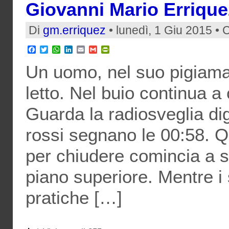
Giovanni Mario Errique
Di
gm.erriquez
• lunedì, 1 Giu 2015 • 
Facebook
Twitter
WhatsApp
LinkedIn
Email
Gmail
PrintFriendly
Un uomo, nel suo pigiama d
letto. Nel buio continua a
Guarda la radiosveglia dig
rossi segnano le 00:58. Q
per chiudere comincia a s
piano superiore. Mentre i 
pratiche […]