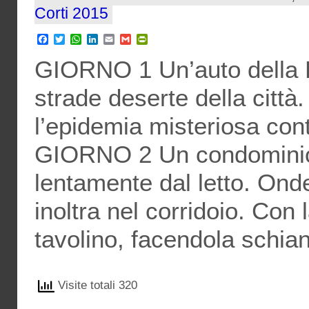
Corti 2015
Facebook
Twitter
WhatsApp
LinkedIn
Email
Gmail
PrintFriendly
GIORNO 1 Un’auto della P
strade deserte della città
l’epidemia misteriosa cont
GIORNO 2 Un condominio i
lentamente dal letto. Ond
inoltra nel corridoio. Con
tavolino, facendola schian
Visite totali 320