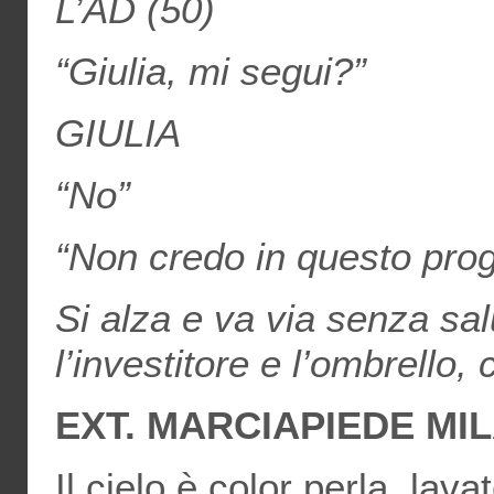
L’AD (50)
“Giulia, mi segui?”
GIULIA
“No”
“Non credo
in
questo prog
Si alza e va via senza sal
l’investitore e l’ombrell
EXT. MARCIAPIEDE MI
Il cielo è color perla, lava