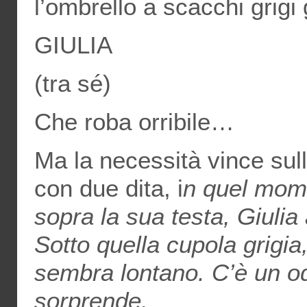
l’ombrello a scacchi grigi 
GIULIA
(tra sé)
Che roba orribile…
Ma la necessità vince sull
con due dita, i
n quel mome
sopra la sua testa, Giulia
Sotto quella cupola grigia,
sembra lontano. C’è un o
sorprende.