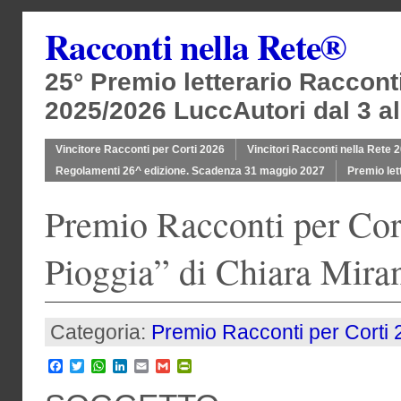
Racconti nella Rete®
25° Premio letterario Raccont
2025/2026 LuccAutori dal 3 al
Vincitore Racconti per Corti 2026
Vincitori Racconti nella Rete 
Regolamenti 26^ edizione. Scadenza 31 maggio 2027
Premio let
Premio Racconti per Cort
Pioggia” di Chiara Mira
Categoria:
Premio Racconti per Corti
Facebook
Twitter
WhatsApp
LinkedIn
Email
Gmail
PrintFriendly