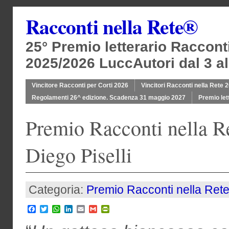
Racconti nella Rete®
25° Premio letterario Raccont
2025/2026 LuccAutori dal 3 al
Vincitore Racconti per Corti 2026
Vincitori Racconti nella Rete 
Regolamenti 26^ edizione. Scadenza 31 maggio 2027
Premio let
Premio Racconti nella R
Diego Piselli
Categoria:
Premio Racconti nella Ret
Facebook
Twitter
WhatsApp
LinkedIn
Email
Gmail
PrintFriendly