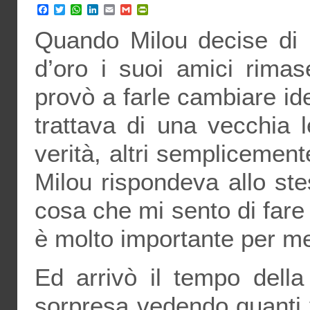
Facebook
Twitter
WhatsApp
LinkedIn
Email
Gmail
PrintFriendly
Quando Milou decise di pa
d’oro i suoi amici rima
provò a farle cambiare ide
trattava di una vecchia
verità, altri semplicement
Milou rispondeva allo st
cosa che mi sento di fare
è molto importante per me
Ed arrivò il tempo dell
sorpresa vedendo quanti 