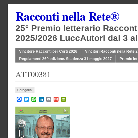
Racconti nella Rete®
25° Premio letterario Raccont
2025/2026 LuccAutori dal 3 al
Vincitore Racconti per Corti 2026
Vincitori Racconti nella Rete 
Regolamenti 26^ edizione. Scadenza 31 maggio 2027
Premio let
ATT00381
Categoria:
Facebook
Twitter
WhatsApp
LinkedIn
Email
Gmail
PrintFriendly